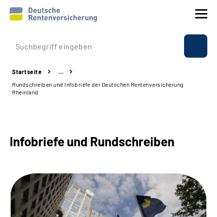
Prävention
Startseite
…
Reha
Rundschreiben und Infobriefe der Deutschen Rentenversicherung
Rheinland
Rente
Beratung & Kontakt
Infobriefe und Rundschreiben
Experten
Über uns & Presse
Online-Services