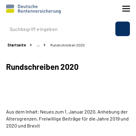
Prävention
Startseite
…
Rundschreiben 2020
Reha
Rundschreiben 2020
Rente
Beratung & Kontakt
Experten
Aus dem Inhalt: Neues zum 1. Januar 2020, Anhebung der
Über uns & Presse
Altersgrenzen, Freiwillige Beiträge für die Jahre 2019 und
2020 und Brexit
Online-Services