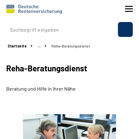
Prävention
Startseite
…
Reha-Beratungsdienst
Reha
Reha-Beratungsdienst
Rente
Beratung & Kontakt
Beratung und Hilfe in Ihrer Nähe
Experten
Über uns & Presse
Online-Services