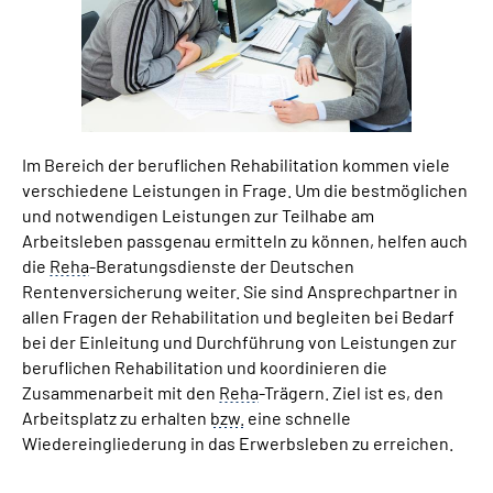
Suche
Language
Im Bereich der beruflichen Rehabilitation kommen viele
Inhalte in Gebärdensprache (DGS)
verschiedene Leistungen in Frage. Um die bestmöglichen
und notwendigen Leistungen zur Teilhabe am
Leichte Sprache
Arbeitsleben passgenau ermitteln zu können, helfen auch
die
Reha
-Beratungsdienste der Deutschen
Rentenversicherung weiter. Sie sind Ansprechpartner in
allen Fragen der Rehabilitation und begleiten bei Bedarf
Mein Kundenportal
bei der Einleitung und Durchführung von Leistungen zur
beruflichen Rehabilitation und koordinieren die
Zusammenarbeit mit den
Reha
-Trägern. Ziel ist es, den
Arbeitsplatz zu erhalten
bzw.
eine schnelle
Wiedereingliederung in das Erwerbsleben zu erreichen.