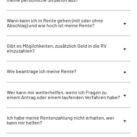
Suche
Wann kann ich in Rente gehen (mit oder ohne
Abschlag) und wie hoch ist meine Rente?
Language
Gibt es Möglichkeiten, zusätzlich Geld in die RV
Inhalte in Gebärdensprache (DGS)
einzuzahlen?
Leichte Sprache
Wie beantrage ich meine Rente?
Mein Kundenportal
Wer kann mir weiterhelfen, wenn ich Fragen zu
einem Antrag oder einem laufenden Verfahren habe?
Ich habe meine Rentenzahlung nicht erhalten, wer
kann mir helfen?