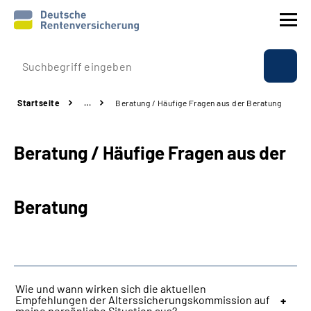
Prävention
Startseite
…
Beratung / Häufige Fragen aus der Beratung
Reha
Beratung / Häufige Fragen aus der
Rente
Beratung & Kontakt
Beratung
Experten
Über uns & Presse
Wie und wann wirken sich die aktuellen
Empfehlungen der Alterssicherungskommission auf
Online-Services
meine persönliche Situation aus?