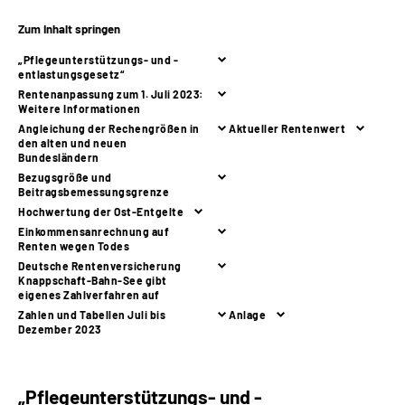
Zum Inhalt springen
Suche
„Pflegeunterstützungs- und -
entlastungsgesetz“
Language
Rentenanpassung zum 1. Juli 2023:
Weitere Informationen
Angleichung der Rechengrößen in
Aktueller Rentenwert
Inhalte in Gebärdensprache (DGS)
den alten und neuen
Bundesländern
Bezugsgröße und
Leichte Sprache
Beitragsbemessungsgrenze
Hochwertung der Ost-Entgelte
Einkommensanrechnung auf
Renten wegen Todes
Deutsche Rentenversicherung
Mein Kundenportal
Knappschaft-Bahn-See gibt
eigenes Zahlverfahren auf
Zahlen und Tabellen Juli bis
Anlage
Dezember 2023
„Pflegeunterstützungs- und -