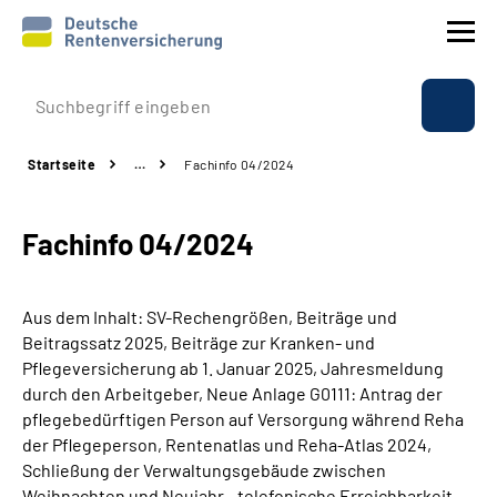
Prävention
Startseite
…
Fachinfo 04/2024
Reha
Fachinfo 04/2024
Rente
Beratung & Kontakt
Aus dem Inhalt: SV-Rechengrößen, Beiträge und
Beitragssatz 2025, Beiträge zur Kranken- und
Experten
Pflegeversicherung ab 1. Januar 2025, Jahresmeldung
durch den Arbeitgeber, Neue Anlage G0111: Antrag der
pflegebedürftigen Person auf Versorgung während Reha
Über uns & Presse
der Pflegeperson, Rentenatlas und Reha-Atlas 2024,
Schließung der Verwaltungsgebäude zwischen
Online-Services
Weihnachten und Neujahr - telefonische Erreichbarkeit