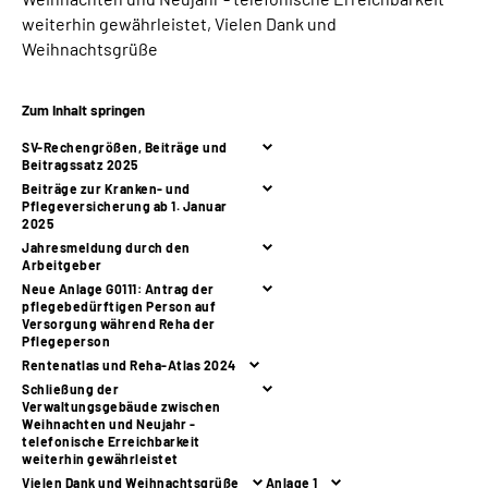
weiterhin gewährleistet, Vielen Dank und
Weihnachtsgrüße
Suche
Language
Zum Inhalt springen
SV-Rechengrößen, Beiträge und
Beitragssatz 2025
Inhalte in Gebärdensprache (DGS)
Beiträge zur Kranken- und
Pflegeversicherung ab 1. Januar
2025
Leichte Sprache
Jahresmeldung durch den
Arbeitgeber
Neue Anlage G0111: Antrag der
pflegebedürftigen Person auf
Mein Kundenportal
Versorgung während Reha der
Pflegeperson
Rentenatlas und Reha-Atlas 2024
Schließung der
Verwaltungsgebäude zwischen
Weihnachten und Neujahr -
telefonische Erreichbarkeit
weiterhin gewährleistet
Vielen Dank und Weihnachtsgrüße
Anlage 1