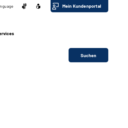
Mein Kundenportal
nguage
ervices
Suchen