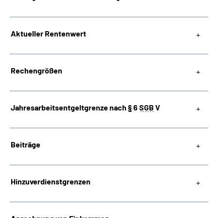
Suche
Aktueller Rentenwert
Language
Rechengrößen
Inhalte in Gebärdensprache (DGS)
Leichte Sprache
Jahresarbeitsentgeltgrenze nach
§
6
SGB
V
Beiträge
Mein Kundenportal
Hinzuverdienstgrenzen