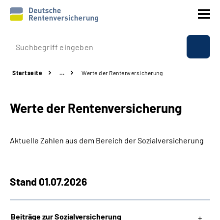
Prävention
Startseite
…
Werte der Rentenversicherung
Reha
Werte der Rentenversicherung
Rente
Beratung & Kontakt
Aktuelle Zahlen aus dem Bereich der Sozialversicherung
Experten
Stand 01.07.2026
Über uns & Presse
Beiträge zur Sozialversicherung
Online-Services