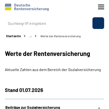
Prävention
Startseite
…
Werte der Rentenversicherung
Reha
Werte der Rentenversicherung
Rente
Beratung & Kontakt
Aktuelle Zahlen aus dem Bereich der Sozialversicherung
Experten
Stand 01.07.2026
Über uns & Presse
Beiträge zur Sozialversicherung
Online-Services