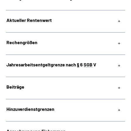
Suche
Aktueller Rentenwert
Language
Rechengrößen
Inhalte in Gebärdensprache (DGS)
Leichte Sprache
Jahresarbeitsentgeltgrenze nach
§
6
SGB
V
Beiträge
Mein Kundenportal
Hinzuverdienstgrenzen