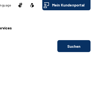
Mein Kundenportal
nguage
ervices
Suchen