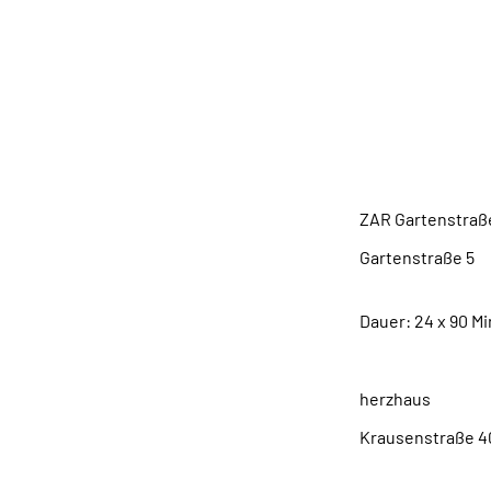
Ort
Trainingsphase
ZAR Gartenstraß
Gartenstraße 5
10115
Berlin
Dauer: 24 x 90 M
herzhaus
Krausenstraße 4
10117
Berlin