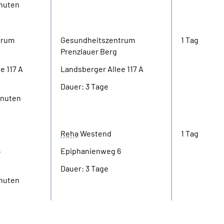
inuten
trum
Gesundheitszentrum
1 Tag
Prenzlauer Berg
e 117 A
Landsberger Allee 117 A
Dauer: 3 Tage
Minuten
Reha
Westend
1 Tag
6
Epiphanienweg 6
Dauer: 3 Tage
inuten