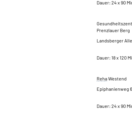
Dauer: 24 x 90 M
Gesundheitszen
Prenzlauer Berg
10407
Landsberger Alle
Berlin
Dauer: 18 x 120 
Reha
Westend
Epiphanienweg 
14059
Berlin
Dauer: 24 x 90 M