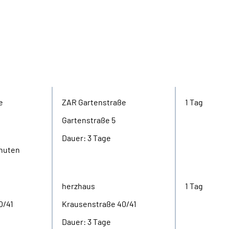
Initialphase
Refreshpha
e
ZAR Gartenstraße
1 Tag
Gartenstraße 5
Dauer: 3 Tage
inuten
herzhaus
1 Tag
0/41
Krausenstraße 40/41
Dauer: 3 Tage