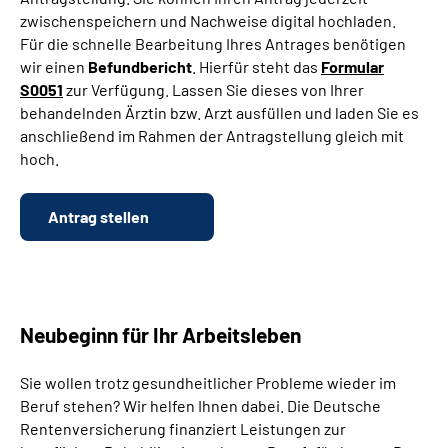
zwischenspeichern und Nachweise digital hochladen.
Für die schnelle Bearbeitung Ihres Antrages benötigen
Suche
wir einen
Befundbericht
. Hierfür steht das
Formular
S0051
zur Verfügung. Lassen Sie dieses von Ihrer
Language
behandelnden Ärztin bzw. Arzt ausfüllen und laden Sie es
anschließend im Rahmen der Antragstellung gleich mit
Inhalte in Gebärdensprache (DGS)
hoch.
Leichte Sprache
Antrag stellen
Mein Kundenportal
Neubeginn für Ihr Arbeitsleben
Sie wollen trotz gesundheitlicher Probleme wieder im
Beruf stehen? Wir helfen Ihnen dabei. Die Deutsche
Rentenversicherung finanziert Leistungen zur