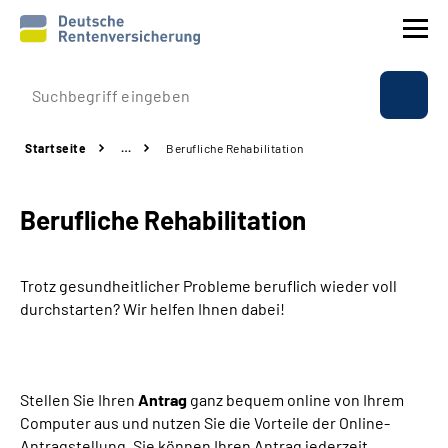
Prävention
Startseite
…
Berufliche Rehabilitation
Reha
Berufliche Rehabilitation
Rente
Beratung & Kontakt
Trotz gesundheitlicher Probleme beruflich wieder voll
durchstarten? Wir helfen Ihnen dabei!
Experten
Über uns & Presse
Stellen Sie Ihren
Antrag
ganz bequem online von Ihrem
Computer aus und nutzen Sie die Vorteile der Online-
Online-Services
Antragstellung. Sie können Ihren Antrag jederzeit