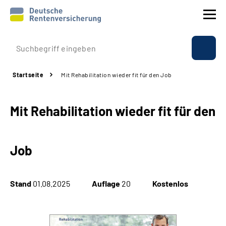
Prävention
Startseite
Mit Rehabilitation wieder fit für den Job
Reha
Mit Rehabilitation wieder fit für den
Rente
Beratung & Kontakt
Job
Experten
Stand
01.08.2025
Auflage
20
Kostenlos
Über uns & Presse
Online-Services