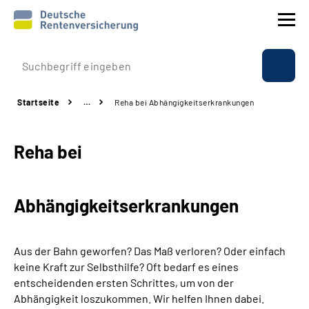
Prävention
Startseite
…
Reha bei Abhängigkeitserkrankungen
Reha
Reha bei
Rente
Beratung & Kontakt
Abhängigkeitserkrankungen
Experten
Aus der Bahn geworfen? Das Maß verloren? Oder einfach
Über uns & Presse
keine Kraft zur Selbsthilfe? Oft bedarf es eines
entscheidenden ersten Schrittes, um von der
Abhängigkeit loszukommen. Wir helfen Ihnen dabei.
Online-Services