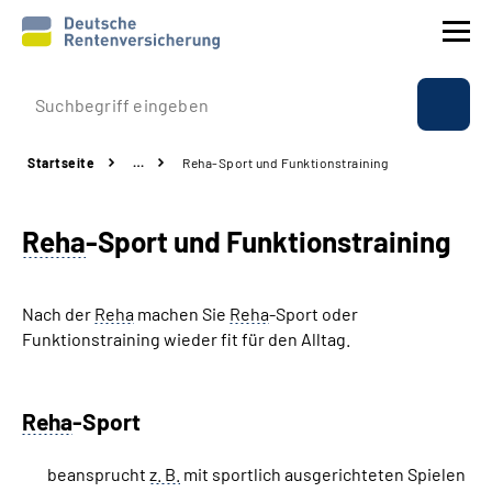
Prävention
Startseite
…
Reha-Sport und Funktionstraining
Reha
Reha
-Sport und Funktionstraining
Rente
Beratung & Kontakt
Nach der
Reha
machen Sie
Reha
-Sport oder
Funktionstraining wieder fit für den Alltag.
Experten
Reha
-Sport
Über uns & Presse
beansprucht
z. B.
mit sportlich ausgerichteten Spielen
Online-Services