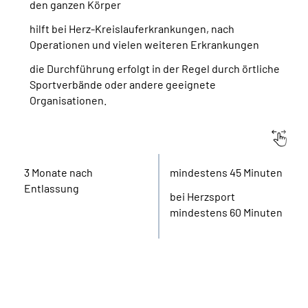
den ganzen Körper
hilft bei Herz-Kreislauferkrankungen, nach
Suche
Operationen und vielen weiteren Erkrankungen
die Durchführung erfolgt in der Regel durch örtliche
Language
Sportverbände oder andere geeignete
Organisationen.
Inhalte in Gebärdensprache (DGS)
Beginn
Dauer einer Einheit
Leichte Sprache
3 Monate nach
mindestens 45 Minuten
Entlassung
bei Herzsport
Mein Kundenportal
mindestens 60 Minuten