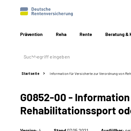
Prävention
Reha
Rente
Beratung & 
Startseite
Information für Versicherte zur Verordnung von Re
G0852-00 - Information
Rehabilitationssport od
Version:
4
Stand
07.05.2021
Ausfüllbar:
ne