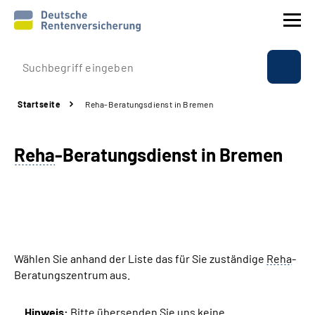
Prävention
Startseite
Reha-Beratungsdienst in Bremen
Reha
Reha
-Beratungsdiens
t in Bremen
Rente
Beratung & Kontakt
Experten
Wählen Sie anhand der Liste das für Sie zuständige
Reha
-
Über uns & Presse
Beratungszentrum aus.
Online-Services
Hinweis:
Bitte übersenden Sie uns keine