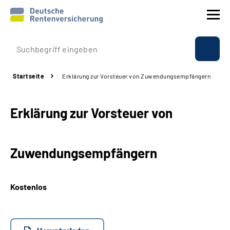
Prävention
Startseite
Erklärung zur Vorsteuer von Zuwendungsempfängern
Reha
Erklärung zur Vorsteuer von
Rente
Beratung & Kontakt
Zuwendungsempfängern
Experten
Kostenlos
Über uns & Presse
Online-Services