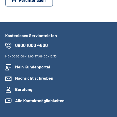
Herunterladen
Suche
Language
Kostenloses Servicetelefon
Inhalte in Gebärdensprache (DGS)
0800 1000 4800
Leichte Sprache
MO
-
DO
08:00 - 19:00,
FR
08:00 - 15:30
Mein Kundenportal
Mein Kundenportal
Nachricht schreiben
Beratung
Alle Kontaktmöglichkeiten