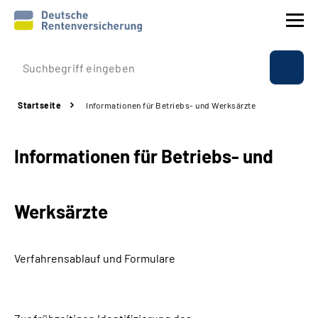
Prävention
Startseite
Informationen für Betriebs- und Werksärzte
Reha
Informationen für Betriebs- und
Rente
Beratung & Kontakt
Werksärzte
Experten
Verfahrensablauf und Formulare
Über uns & Presse
Online-Services