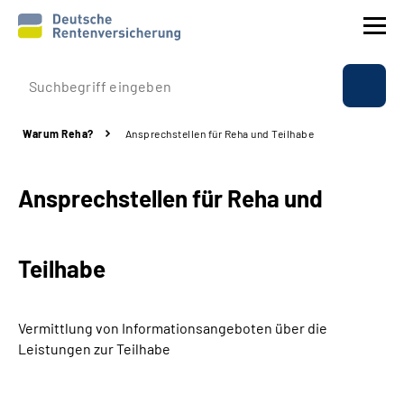
Prävention
Warum Reha?
Ansprechstellen für Reha und Teilhabe
Reha
Ansprechstellen für Reha und
Rente
Beratung & Kontakt
Teilhabe
Experten
Vermittlung von Informationsangeboten über die
Über uns & Presse
Leistungen zur Teilhabe
Online-Services