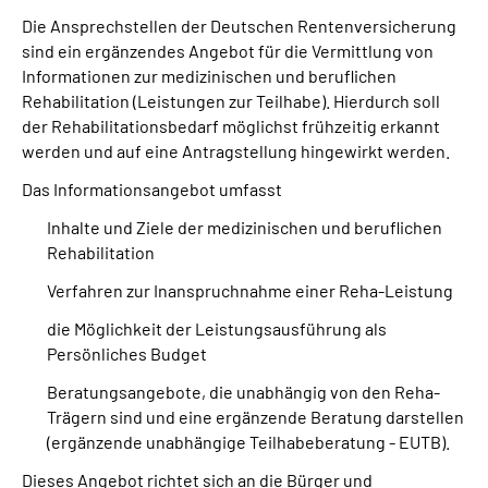
Die Ansprechstellen der Deutschen Rentenversicherung
sind ein ergänzendes Angebot für die Vermittlung von
Suche
Informationen zur medizinischen und beruflichen
Rehabilitation (Leistungen zur Teilhabe). Hierdurch soll
Language
der Rehabilitationsbedarf möglichst frühzeitig erkannt
werden und auf eine Antragstellung hingewirkt werden.
Inhalte in Gebärdensprache (DGS)
Das Informationsangebot umfasst
Leichte Sprache
Inhalte und Ziele der medizinischen und beruflichen
Rehabilitation
Verfahren zur Inanspruchnahme einer Reha-Leistung
Mein Kundenportal
die Möglichkeit der Leistungsausführung als
Persönliches Budget
Beratungsangebote, die unabhängig von den Reha-
Trägern sind und eine ergänzende Beratung darstellen
(ergänzende unabhängige Teilhabeberatung - EUTB).
Dieses Angebot richtet sich an die Bürger und