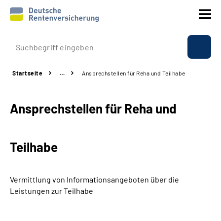
Prävention
Startseite
…
Ansprechstellen für Reha und Teilhabe
Reha
Ansprechstellen für Reha und
Rente
Beratung & Kontakt
Teilhabe
Experten
Vermittlung von Informationsangeboten über die
Über uns & Presse
Leistungen zur Teilhabe
Online-Services