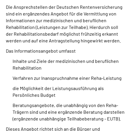
Die Ansprechstellen der Deutschen Rentenversicherung
sind ein ergänzendes Angebot für die Vermittlung von
Suche
Informationen zur medizinischen und beruflichen
Rehabilitation (Leistungen zur Teilhabe). Hierdurch soll
Language
der Rehabilitationsbedarf möglichst frühzeitig erkannt
werden und auf eine Antragstellung hingewirkt werden.
Inhalte in Gebärdensprache (DGS)
Das Informationsangebot umfasst
Leichte Sprache
Inhalte und Ziele der medizinischen und beruflichen
Rehabilitation
Verfahren zur Inanspruchnahme einer Reha-Leistung
Mein Kundenportal
die Möglichkeit der Leistungsausführung als
Persönliches Budget
Beratungsangebote, die unabhängig von den Reha-
Trägern sind und eine ergänzende Beratung darstellen
(ergänzende unabhängige Teilhabeberatung - EUTB).
Dieses Angebot richtet sich an die Bürger und