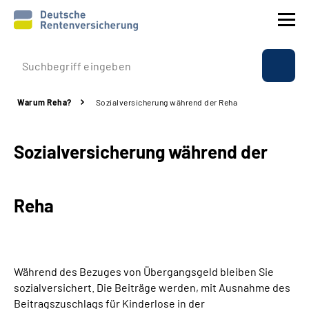
Prävention
Warum Reha?
Sozialversicherung während der Reha
Reha
Sozialversicherung während der
Rente
Beratung & Kontakt
Reha
Experten
Über uns & Presse
Während des Bezuges von Übergangsgeld bleiben Sie
sozialversichert. Die Beiträge werden, mit Ausnahme des
Beitragszuschlags für Kinderlose in der
Online-Services