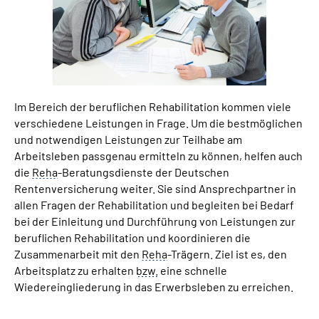
Suche
Language
Im Bereich der beruflichen Rehabilitation kommen viele
Inhalte in Gebärdensprache (DGS)
verschiedene Leistungen in Frage. Um die bestmöglichen
und notwendigen Leistungen zur Teilhabe am
Leichte Sprache
Arbeitsleben passgenau ermitteln zu können, helfen auch
die
Reha
-Beratungsdienste der Deutschen
Rentenversicherung weiter. Sie sind Ansprechpartner in
allen Fragen der Rehabilitation und begleiten bei Bedarf
Mein Kundenportal
bei der Einleitung und Durchführung von Leistungen zur
beruflichen Rehabilitation und koordinieren die
Zusammenarbeit mit den
Reha
-Trägern. Ziel ist es, den
Arbeitsplatz zu erhalten
bzw.
eine schnelle
Wiedereingliederung in das Erwerbsleben zu erreichen.