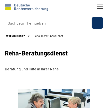
Prävention
Warum Reha?
Reha-Beratungsdienst
Reha
Reha-Beratungsdienst
Rente
Beratung & Kontakt
Beratung und Hilfe in Ihrer Nähe
Experten
Über uns & Presse
Online-Services