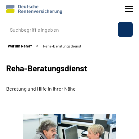
Prävention
Warum Reha?
Reha-Beratungsdienst
Reha
Reha-Beratungsdienst
Rente
Beratung & Kontakt
Beratung und Hilfe in Ihrer Nähe
Experten
Über uns & Presse
Online-Services