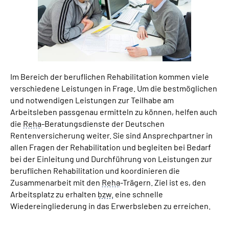
Suche
Language
Im Bereich der beruflichen Rehabilitation kommen viele
Inhalte in Gebärdensprache (DGS)
verschiedene Leistungen in Frage. Um die bestmöglichen
und notwendigen Leistungen zur Teilhabe am
Leichte Sprache
Arbeitsleben passgenau ermitteln zu können, helfen auch
die
Reha
-Beratungsdienste der Deutschen
Rentenversicherung weiter. Sie sind Ansprechpartner in
allen Fragen der Rehabilitation und begleiten bei Bedarf
Mein Kundenportal
bei der Einleitung und Durchführung von Leistungen zur
beruflichen Rehabilitation und koordinieren die
Zusammenarbeit mit den
Reha
-Trägern. Ziel ist es, den
Arbeitsplatz zu erhalten
bzw.
eine schnelle
Wiedereingliederung in das Erwerbsleben zu erreichen.