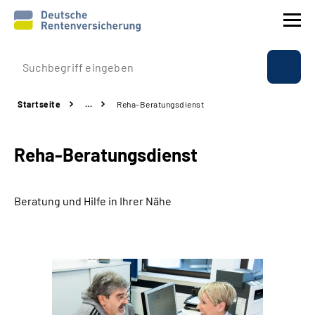
Prävention
Startseite
…
Reha-Beratungsdienst
Reha
Reha-Beratungsdienst
Rente
Beratung & Kontakt
Beratung und Hilfe in Ihrer Nähe
Experten
Über uns & Presse
Online-Services