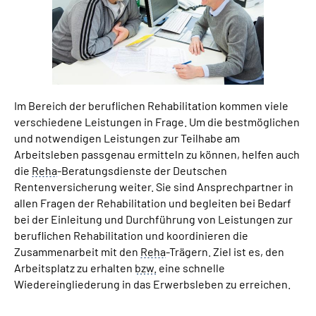
Suche
Language
Im Bereich der beruflichen Rehabilitation kommen viele
Inhalte in Gebärdensprache (DGS)
verschiedene Leistungen in Frage. Um die bestmöglichen
und notwendigen Leistungen zur Teilhabe am
Leichte Sprache
Arbeitsleben passgenau ermitteln zu können, helfen auch
die
Reha
-Beratungsdienste der Deutschen
Rentenversicherung weiter. Sie sind Ansprechpartner in
allen Fragen der Rehabilitation und begleiten bei Bedarf
Mein Kundenportal
bei der Einleitung und Durchführung von Leistungen zur
beruflichen Rehabilitation und koordinieren die
Zusammenarbeit mit den
Reha
-Trägern. Ziel ist es, den
Arbeitsplatz zu erhalten
bzw.
eine schnelle
Wiedereingliederung in das Erwerbsleben zu erreichen.