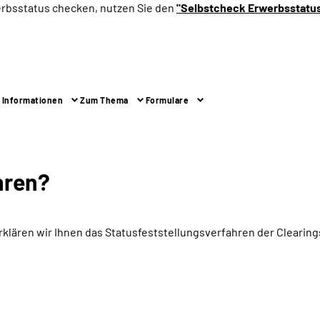
erbsstatus checken, nutzen Sie den
"Selbstcheck Erwerbsstatu
 Informationen
Zum Thema
Formulare
hren?
rklären wir Ihnen das Statusfeststellungsverfahren der Cleari