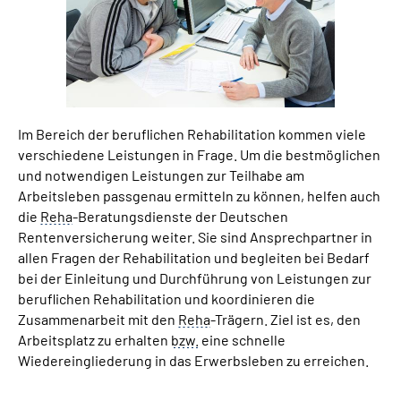
Suche
Language
Im Bereich der beruflichen Rehabilitation kommen viele
Inhalte in Gebärdensprache (DGS)
verschiedene Leistungen in Frage. Um die bestmöglichen
und notwendigen Leistungen zur Teilhabe am
Leichte Sprache
Arbeitsleben passgenau ermitteln zu können, helfen auch
die
Reha
-Beratungsdienste der Deutschen
Rentenversicherung weiter. Sie sind Ansprechpartner in
allen Fragen der Rehabilitation und begleiten bei Bedarf
Mein Kundenportal
bei der Einleitung und Durchführung von Leistungen zur
beruflichen Rehabilitation und koordinieren die
Zusammenarbeit mit den
Reha
-Trägern. Ziel ist es, den
Arbeitsplatz zu erhalten
bzw.
eine schnelle
Wiedereingliederung in das Erwerbsleben zu erreichen.