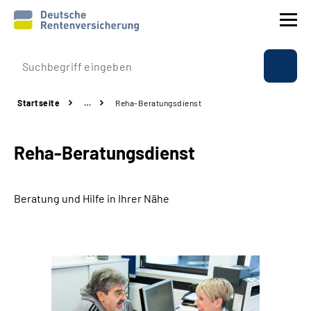
Prävention
Startseite
…
Reha-Beratungsdienst
Reha
Reha-Beratungsdienst
Rente
Beratung & Kontakt
Beratung und Hilfe in Ihrer Nähe
Experten
Über uns & Presse
Online-Services