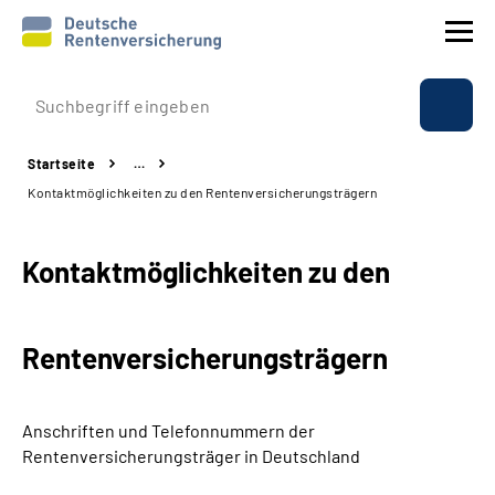
Prävention
Startseite
…
Reha
Kontaktmöglichkeiten zu den Rentenversicherungsträgern
Rente
Kontaktmöglichkeiten zu den
Beratung & Kontakt
Rentenversicherungsträgern
Experten
Über uns & Presse
Anschriften und Telefonnummern
der
Rentenversicherungsträger in Deutschland
Online-Services