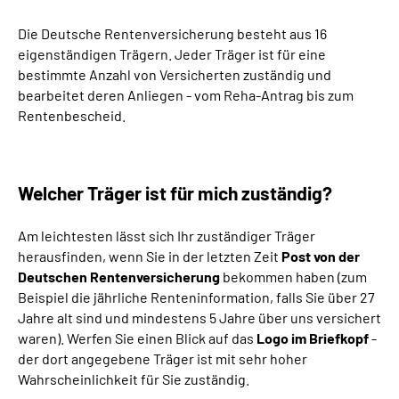
Die Deutsche Rentenversicherung besteht aus 16
Suche
eigenständigen Trägern. Jeder Träger ist für eine
bestimmte Anzahl von Versicherten zuständig und
Language
bearbeitet deren Anliegen - vom Reha-Antrag bis zum
Rentenbescheid.
Inhalte in Gebärdensprache (DGS)
Leichte Sprache
Welcher Träger ist für mich zuständig?
Am leichtesten lässt sich Ihr zuständiger Träger
herausfinden, wenn Sie in der letzten Zeit
Post von der
Mein Kundenportal
Deutschen Rentenversicherung
bekommen haben (zum
Beispiel die jährliche Renteninformation, falls Sie über 27
Jahre alt sind und mindestens 5 Jahre über uns versichert
waren). Werfen Sie einen Blick auf das
Logo im Briefkopf
-
der dort angegebene Träger ist mit sehr hoher
Wahrscheinlichkeit für Sie zuständig.