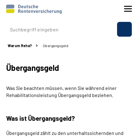
Prävention
Warum Reha?
Übergangsgeld
Reha
Übergangsgeld
Rente
Beratung & Kontakt
Was Sie beachten müssen, wenn Sie während einer
Rehabilitationsleistung Übergangsgeld beziehen.
Experten
Was ist Übergangsgeld?
Über uns & Presse
Übergangsgeld zählt zu den unterhaltssichernden und
Online-Services