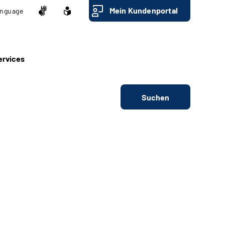
Mein Kundenportal
nguage
ervices
Suchen