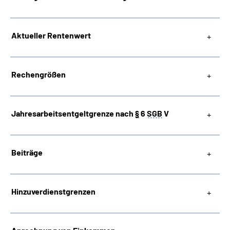
Suche
Aktueller Rentenwert
Language
Rechengrößen
Inhalte in Gebärdensprache (DGS)
Leichte Sprache
Jahresarbeitsentgeltgrenze nach
§
6
SGB
V
Beiträge
Mein Kundenportal
Hinzuverdienstgrenzen