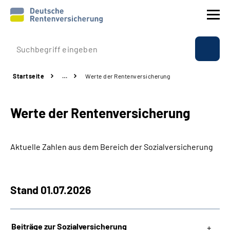
Prävention
Startseite
…
Werte der Rentenversicherung
Reha
Werte der Rentenversicherung
Rente
Beratung & Kontakt
Aktuelle Zahlen aus dem Bereich der Sozialversicherung
Experten
Stand 01.07.2026
Über uns & Presse
Beiträge zur Sozialversicherung
Online-Services