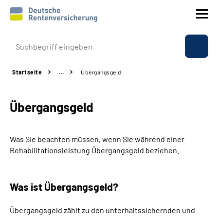
Prävention
Startseite
…
Übergangsgeld
Reha
Übergangsgeld
Rente
Beratung & Kontakt
Was Sie beachten müssen, wenn Sie während einer
Rehabilitationsleistung Übergangsgeld beziehen.
Experten
Was ist Übergangsgeld?
Über uns & Presse
Übergangsgeld zählt zu den unterhaltssichernden und
Online-Services