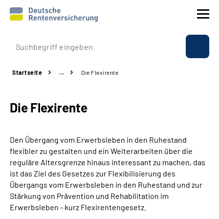
Prävention
Startseite
…
Die Flexirente
Reha
Die Flexirente
Rente
Beratung & Kontakt
Den Übergang vom Erwerbsleben in den Ruhestand
flexibler zu gestalten und ein Weiterarbeiten über die
Experten
reguläre Altersgrenze hinaus interessant zu machen, das
ist das Ziel des Gesetzes zur Flexibilisierung des
Übergangs vom Erwerbsleben in den Ruhestand und zur
Über uns & Presse
Stärkung von Prävention und Rehabilitation im
Erwerbsleben - kurz Flexirentengesetz.
Online-Services