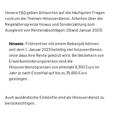
Unsere
Suche
FAQ
geben Antworten auf die häufigsten Fragen
rund um die Themen Hinzuverdienst, Arbeiten über die
Regelaltersgrenze hinaus und Sonderzahlung zum
Language
Ausgleich von Rentenabschlägen. (Stand Januar 2023)
Inhalte in Gebärdensprache (DGS)
Hinweis:
Frührentner mit einem Nebenjob können
seit dem 1. Januar 2023 beliebig viel hinzuverdienen,
Leichte Sprache
ohne dass ihre Rente gekürzt wird. Bei Beziehern von
Erwerbsminderungsrenten sind die
Hinzuverdienstgrenzen von ehemals 6.300 Euro im
Jahr je nach Einzelfall auf bis zu 35.650 Euro
Mein Kundenportal
gestiegen.
Auch ausländische Einkünfte sind als Hinzuverdienst zu
berücksichtigen.