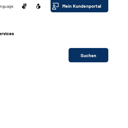
Mein Kundenportal
nguage
ervices
Suchen