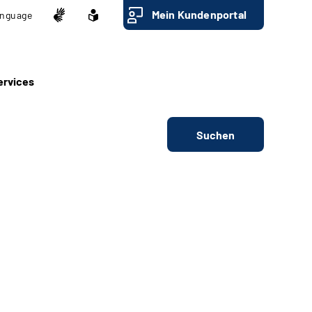
Mein Kundenportal
nguage
ervices
Suchen