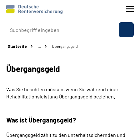
Prävention
Startseite
…
Übergangsgeld
Reha
Übergangsgeld
Rente
Beratung & Kontakt
Was Sie beachten müssen, wenn Sie während einer
Rehabilitationsleistung Übergangsgeld beziehen.
Experten
Was ist Übergangsgeld?
Über uns & Presse
Übergangsgeld zählt zu den unterhaltssichernden und
Online-Services