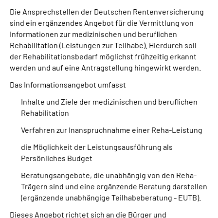
Die Ansprechstellen der Deutschen Rentenversicherung
sind ein ergänzendes Angebot für die Vermittlung von
Suche
Informationen zur medizinischen und beruflichen
Rehabilitation (Leistungen zur Teilhabe). Hierdurch soll
Language
der Rehabilitationsbedarf möglichst frühzeitig erkannt
werden und auf eine Antragstellung hingewirkt werden.
Inhalte in Gebärdensprache (DGS)
Das Informationsangebot umfasst
Leichte Sprache
Inhalte und Ziele der medizinischen und beruflichen
Rehabilitation
Verfahren zur Inanspruchnahme einer Reha-Leistung
Mein Kundenportal
die Möglichkeit der Leistungsausführung als
Persönliches Budget
Beratungsangebote, die unabhängig von den Reha-
Trägern sind und eine ergänzende Beratung darstellen
(ergänzende unabhängige Teilhabeberatung - EUTB).
Dieses Angebot richtet sich an die Bürger und