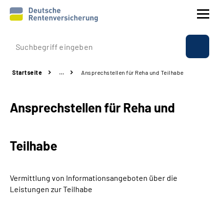
Prävention
Startseite
…
Ansprechstellen für Reha und Teilhabe
Reha
Ansprechstellen für Reha und
Rente
Beratung & Kontakt
Teilhabe
Experten
Vermittlung von Informationsangeboten über die
Über uns & Presse
Leistungen zur Teilhabe
Online-Services