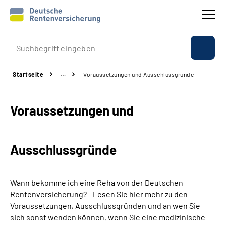
Prävention
Startseite
…
Voraussetzungen und Ausschlussgründe
Reha
Voraussetzungen und
Rente
Beratung & Kontakt
Ausschlussgründe
Experten
Wann bekomme ich eine Reha von der Deutschen
Über uns & Presse
Rentenversicherung? - Lesen Sie hier mehr zu den
Voraussetzungen, Ausschlussgründen und an wen Sie
sich sonst wenden können, wenn Sie eine medizinische
Online-Services