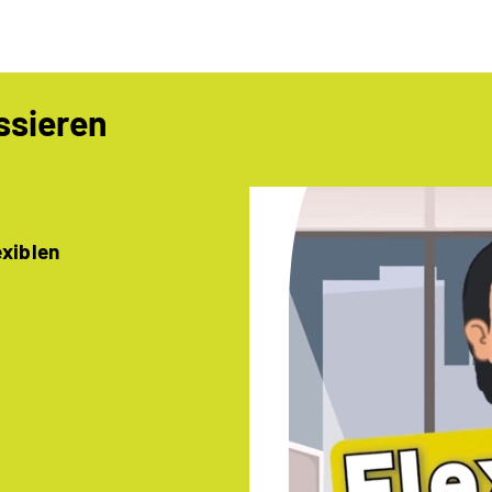
ssieren
exiblen