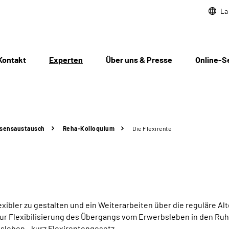
La
Kontakt
Experten
Über uns & Presse
Online-S
sensaustausch
Reha-Kolloquium
Die Flexirente
bler zu gestalten und ein Weiterarbeiten über die reguläre Al
 zur Flexibilisierung des Übergangs vom Erwerbsleben in den Ru
sleben - kurz Flexirentengesetz.