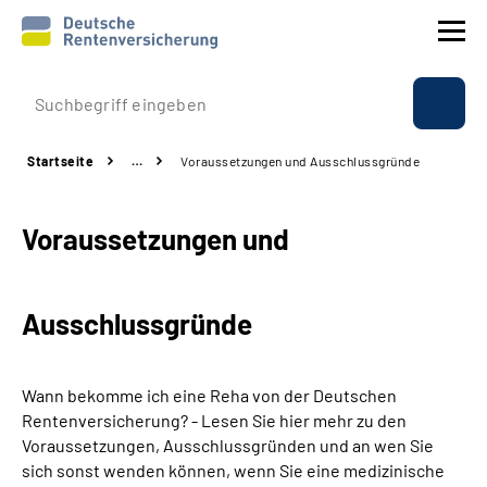
Prävention
Startseite
…
Voraussetzungen und Ausschlussgründe
Reha
Voraussetzungen und
Rente
Beratung & Kontakt
Ausschlussgründe
Experten
Wann bekomme ich eine Reha von der Deutschen
Über uns & Presse
Rentenversicherung? - Lesen Sie hier mehr zu den
Voraussetzungen, Ausschlussgründen und an wen Sie
sich sonst wenden können, wenn Sie eine medizinische
Online-Services