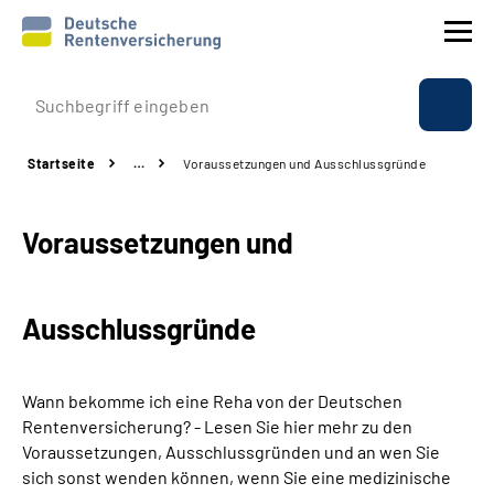
Prävention
Startseite
…
Voraussetzungen und Ausschlussgründe
Reha
Voraussetzungen und
Rente
Beratung & Kontakt
Ausschlussgründe
Experten
Wann bekomme ich eine Reha von der Deutschen
Über uns & Presse
Rentenversicherung? - Lesen Sie hier mehr zu den
Voraussetzungen, Ausschlussgründen und an wen Sie
sich sonst wenden können, wenn Sie eine medizinische
Online-Services