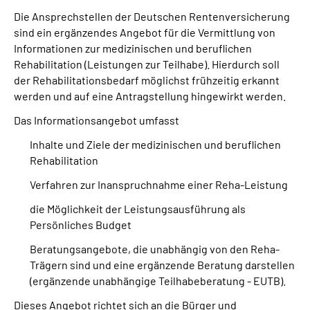
Die Ansprechstellen der Deutschen Rentenversicherung
sind ein ergänzendes Angebot für die Vermittlung von
Suche
Informationen zur medizinischen und beruflichen
Rehabilitation (Leistungen zur Teilhabe). Hierdurch soll
Language
der Rehabilitationsbedarf möglichst frühzeitig erkannt
werden und auf eine Antragstellung hingewirkt werden.
Inhalte in Gebärdensprache (DGS)
Das Informationsangebot umfasst
Leichte Sprache
Inhalte und Ziele der medizinischen und beruflichen
Rehabilitation
Verfahren zur Inanspruchnahme einer Reha-Leistung
Mein Kundenportal
die Möglichkeit der Leistungsausführung als
Persönliches Budget
Beratungsangebote, die unabhängig von den Reha-
Trägern sind und eine ergänzende Beratung darstellen
(ergänzende unabhängige Teilhabeberatung - EUTB).
Dieses Angebot richtet sich an die Bürger und