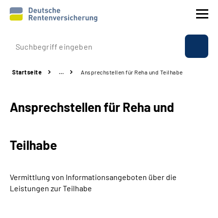
Prävention
Startseite
…
Ansprechstellen für Reha und Teilhabe
Reha
Ansprechstellen für Reha und
Rente
Beratung & Kontakt
Teilhabe
Experten
Vermittlung von Informationsangeboten über die
Über uns & Presse
Leistungen zur Teilhabe
Online-Services