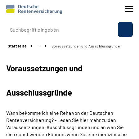
Prävention
Startseite
…
Voraussetzungen und Ausschlussgründe
Reha
Voraussetzungen und
Rente
Beratung & Kontakt
Ausschlussgründe
Experten
Wann bekomme ich eine Reha von der Deutschen
Über uns & Presse
Rentenversicherung? - Lesen Sie hier mehr zu den
Voraussetzungen, Ausschlussgründen und an wen Sie
sich sonst wenden können, wenn Sie eine medizinische
Online-Services