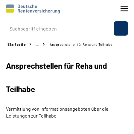
Prävention
Startseite
…
Ansprechstellen für Reha und Teilhabe
Reha
Ansprechstellen für Reha und
Rente
Beratung & Kontakt
Teilhabe
Experten
Vermittlung von Informationsangeboten über die
Über uns & Presse
Leistungen zur Teilhabe
Online-Services