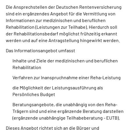
Die Ansprechstellen der Deutschen Rentenversicherung
sind ein ergänzendes Angebot für die Vermittlung von
Suche
Informationen zur medizinischen und beruflichen
Rehabilitation (Leistungen zur Teilhabe). Hierdurch soll
Language
der Rehabilitationsbedarf möglichst frühzeitig erkannt
werden und auf eine Antragstellung hingewirkt werden.
Inhalte in Gebärdensprache (DGS)
Das Informationsangebot umfasst
Leichte Sprache
Inhalte und Ziele der medizinischen und beruflichen
Rehabilitation
Verfahren zur Inanspruchnahme einer Reha-Leistung
Mein Kundenportal
die Möglichkeit der Leistungsausführung als
Persönliches Budget
Beratungsangebote, die unabhängig von den Reha-
Trägern sind und eine ergänzende Beratung darstellen
(ergänzende unabhängige Teilhabeberatung - EUTB).
Dieses Angebot richtet sich an die Bürger und