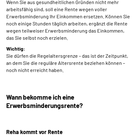
Wenn Sie aus gesundheitlichen Gründen nicht mehr
arbeitsfähig sind, soll eine Rente wegen voller
Suche
Erwerbsminderung Ihr Einkommen ersetzen. Können Sie
noch einige Stunden täglich arbeiten, ergänzt die Rente
wegen teilweiser Erwerbsminderung das Einkommen,
Language
das Sie selbst noch erzielen.
Inhalte in Gebärdensprache (DGS)
Wichtig:
Sie dürfen die Regelaltersgrenze – das ist der Zeitpunkt,
an dem Sie die reguläre Altersrente beziehen können –
Leichte Sprache
noch nicht erreicht haben.
Mein Kundenportal
Wann bekomme ich eine
Erwerbsminderungs­rente?
Reha kommt vor Rente