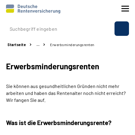
Prävention
Startseite
…
­Erwerbsminderungs­renten
Reha
­Erwerbsminderungs­renten
Rente
Beratung & Kontakt
Sie können aus gesundheitlichen Gründen nicht mehr
arbeiten und haben das Rentenalter noch nicht erreicht?
Experten
Wir fangen Sie auf.
Über uns & Presse
Was ist die Erwerbsminderungs­rente?
Online-Services