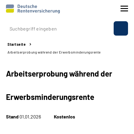
Prävention
Startseite
Reha
Arbeitserprobung während der Erwerbsminderungsrente
Rente
Arbeitserprobung während der
Beratung & Kontakt
Erwerbsminderungsrente
Experten
Über uns & Presse
Stand
01.01.2026
Kostenlos
Online-Services