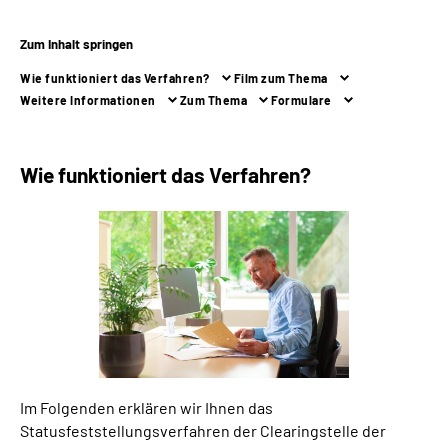
Zum Inhalt springen
Suche
Wie funktioniert das Verfahren?
Film zum Thema
Language
Weitere Informationen
Zum Thema
Formulare
Inhalte in Gebärdensprache (DGS)
Wie funktioniert das Verfahren?
Leichte Sprache
Mein Kundenportal
Im Folgenden erklären wir Ihnen das
Statusfeststellungsverfahren der Clearingstelle der