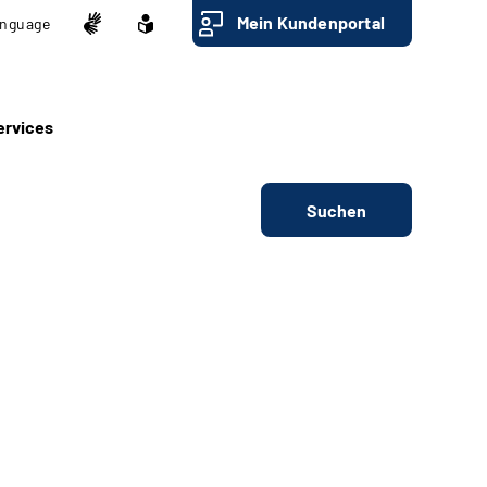
Mein Kundenportal
nguage
ervices
Suchen