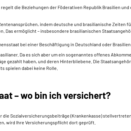
d regelt die Beziehungen der Föderativen Republik Brasilien un
Rentenansprüchen, indem deutsche und brasilianische Zeiten fü
. Das ermöglicht – insbesondere brasilianischen Staatsangehörig
taat bei einer Beschäftigung in Deutschland oder Brasilien B
rasilianer. Da es sich aber um ein sogenanntes offenes Abkomme
räge gezahlt haben, und deren Hinterbliebene. Die Staatsangehöri
s spielen dabei keine Rolle.
t – wo bin ich versichert?
 für die Sozialversicherungsbeiträge (Krankenkasse) stellvertre
ien, wird Ihre Versicherungspflicht dort geprüft.