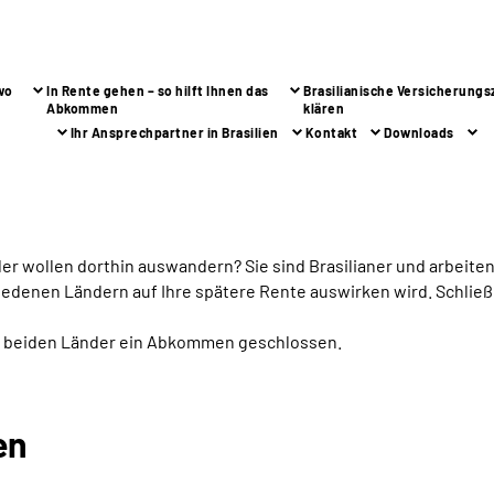
wo
In Rente gehen – so hilft Ihnen das
Brasilianische Versicherungs
Abkommen
klären
Ihr Ansprechpartner in Brasilien
Kontakt
Downloads
oder wollen dorthin auswandern? Sie sind Brasilianer und arbeite
schiedenen Ländern auf Ihre spätere Rente auswirken wird. Schlie
ie beiden Länder ein Abkommen geschlossen.
en