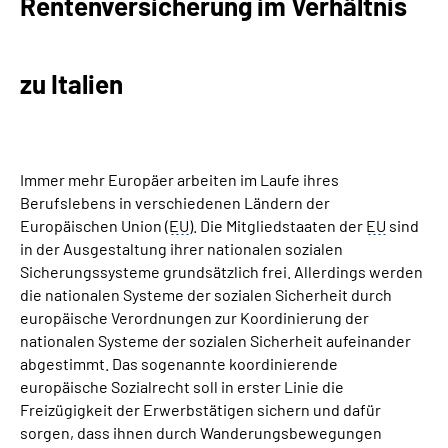
Rentenversicherung im Verhältnis
Suche
zu Italien
Language
Inhalte in Gebärdensprache (DGS)
Immer mehr Europäer arbeiten im Laufe ihres
Berufslebens in verschiedenen Ländern der
Leichte Sprache
Europäischen Union (
EU
). Die Mitgliedstaaten der
EU
sind
in der Ausgestaltung ihrer nationalen sozialen
Sicherungssysteme grundsätzlich frei. Allerdings werden
die nationalen Systeme der sozialen Sicherheit durch
Mein Kundenportal
europäische Verordnungen zur Koordinierung der
nationalen Systeme der sozialen Sicherheit aufeinander
abgestimmt. Das sogenannte koordinierende
europäische Sozialrecht soll in erster Linie die
Freizügigkeit der Erwerbstätigen sichern und dafür
sorgen, dass ihnen durch Wanderungsbewegungen