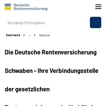
Prävention
Startseite
…
Deutsch
Reha
Die Deutsche Rentenversicherung
Rente
Beratung & Kontakt
Schwaben - Ihre Verbindungsstelle
Experten
der gesetzlichen
Über uns & Presse
Online-Services