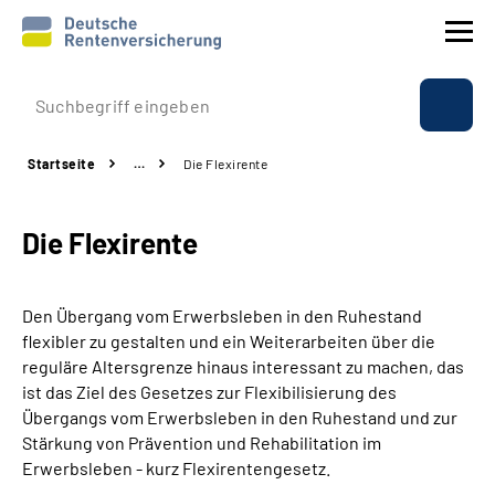
Prävention
Startseite
…
Die Flexirente
Reha
Die Flexirente
Rente
Beratung & Kontakt
Den Übergang vom Erwerbsleben in den Ruhestand
flexibler zu gestalten und ein Weiterarbeiten über die
Experten
reguläre Altersgrenze hinaus interessant zu machen, das
ist das Ziel des Gesetzes zur Flexibilisierung des
Übergangs vom Erwerbsleben in den Ruhestand und zur
Über uns & Presse
Stärkung von Prävention und Rehabilitation im
Erwerbsleben - kurz Flexirentengesetz.
Online-Services