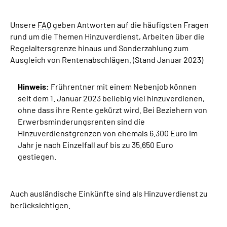
Unsere
Suche
FAQ
geben Antworten auf die häufigsten Fragen
rund um die Themen Hinzuverdienst, Arbeiten über die
Regelaltersgrenze hinaus und Sonderzahlung zum
Language
Ausgleich von Rentenabschlägen. (Stand Januar 2023)
Inhalte in Gebärdensprache (DGS)
Hinweis:
Frührentner mit einem Nebenjob können
seit dem 1. Januar 2023 beliebig viel hinzuverdienen,
Leichte Sprache
ohne dass ihre Rente gekürzt wird. Bei Beziehern von
Erwerbsminderungsrenten sind die
Hinzuverdienstgrenzen von ehemals 6.300 Euro im
Jahr je nach Einzelfall auf bis zu 35.650 Euro
Mein Kundenportal
gestiegen.
Auch ausländische Einkünfte sind als Hinzuverdienst zu
berücksichtigen.