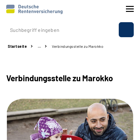
Prävention
Startseite
…
Verbindungsstelle zu Marokko
Reha
Rente
Verbindungsstelle zu Marokko
Beratung & Kontakt
Experten
Über uns & Presse
Online-Services