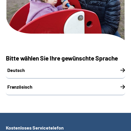
Suche
Language
Inhalte in Gebärdensprache (DGS)
Bitte wählen Sie Ihre gewünschte Sprache
Leichte Sprache
Deutsch
Mein Kundenportal
Französisch
Kostenloses Servicetelefon